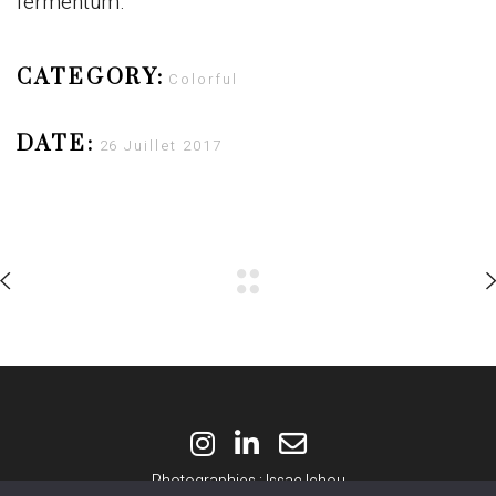
fermentum.
CATEGORY:
Colorful
DATE:
26 Juillet 2017
Photographies : Issac Ichou